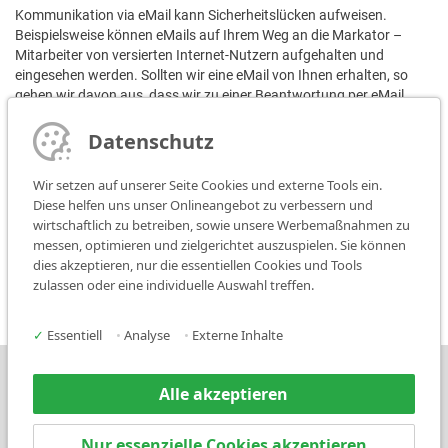
Kommunikation via eMail kann Sicherheitslücken aufweisen.
Beispielsweise können eMails auf Ihrem Weg an die Markator –
Mitarbeiter von versierten Internet-Nutzern aufgehalten und
eingesehen werden. Sollten wir eine eMail von Ihnen erhalten, so
gehen wir davon aus, dass wir zu einer Beantwortung per eMail
berechtigt sind. Ansonsten müssen Sie ausdrücklich auf eine
andere Art der Kommunikation verweisen. Eine Verschlüsselung der
Datenschutz
Nachricht mit gängigen Verschlüsselungsstandards (z.B. PGP)
erfolgt nur auf ausdrücklichen Wunsch nach Bestätigung.
Wir setzen auf unserer Seite Cookies und externe Tools ein.
Diese helfen uns unser Onlineangebot zu verbessern und
Bildernachweis:
wirtschaftlich zu betreiben, sowie unsere Werbemaßnahmen zu
messen, optimieren und zielgerichtet auszuspielen. Sie können
Ländericons:
dies akzeptieren, nur die essentiellen Cookies und Tools
Icons made by
Freepik
from
www.flaticon.com
zulassen oder eine individuelle Auswahl treffen.
✓
Essentiell
•
Analyse
•
Externe Inhalte
Presse
Kontakt
Alle akzeptieren
Nur essenzielle Cookies akzeptieren