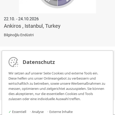
22.10. - 24.10.2026
Ankiros , Istanbul, Turkey
Bilginoğlu Endüstri
Datenschutz
04.11. - 07.11.2026
Wir setzen auf unserer Seite Cookies und externe Tools ein.
Diese helfen uns unser Onlineangebot zu verbessern und
KALİTE, Ankara, Turkey
wirtschaftlich zu betreiben, sowie unsere Werbemaßnahmen zu
messen, optimieren und zielgerichtet auszuspielen. Sie können
Bilginoğlu Endüstri
dies akzeptieren, nur die essentiellen Cookies und Tools
zulassen oder eine individuelle Auswahl treffen.
✓
Essentiell
•
Analyse
•
Externe Inhalte